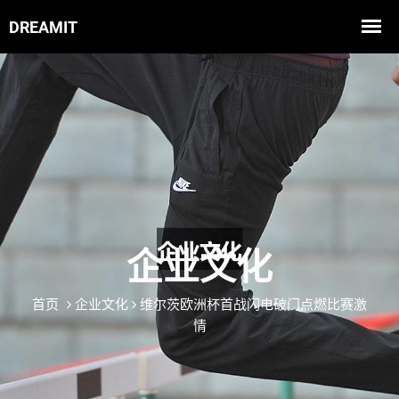
企业文化
首页
企业文化
维尔茨欧洲杯首战闪电破门点燃比赛激
情