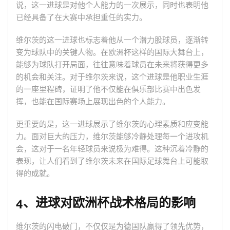
说，这一进球是对他个人能力的一次展示，同时也表明他
已经具备了在大赛中承担重任的实力。
维尔茨的这一进球也标志着他从一个潜力股球员，逐渐转
变为球队中的关键人物。在欧洲杯这样的国际大舞台上，
能够为球队打开局面，往往意味着球员在未来将获得更多
的机会和关注。对于维尔茨来说，这个进球是他职业生涯
的一座里程碑，证明了他不仅能在俱乐部比赛中出色发
挥，也能在国际赛场上展现出色的个人能力。
更重要的是，这一进球展示了维尔茨的心理素质和应变能
力。面对巨大的压力，维尔茨能够冷静处理每一个进攻机
会，这对于一名年轻球员来说极为难得。这种沉着冷静的
表现，让人们看到了维尔茨未来在国际足球舞台上可能取
得的成就。
4、进球对欧洲杯战术格局的影响
维尔茨的闪电破门，不仅仅是为德国队赢得了领先优势，