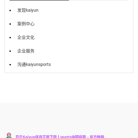
发现kaiyun
案例中心
企业文化
企业服务
沟通kaiyunsports