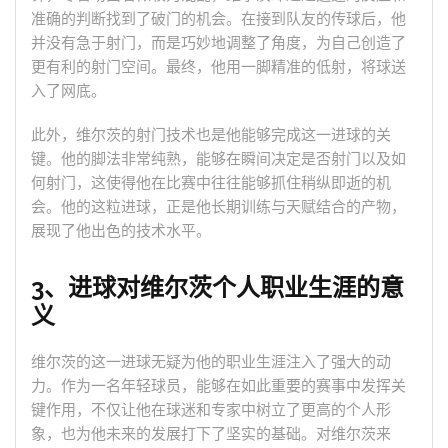
准确的判断找到了破门的机会。在接到队友的传球后，他
并没有急于射门，而是巧妙地调整了角度，为自己创造了
更有利的射门空间。最终，他用一脚精准的低射，将球送
入了网底。
此外，维尔茨的射门技术也是他能够完成这一进球的关
键。他的脚法非常纯熟，能够在瞬间决定是否射门以及如
何射门，这使得他在比赛中往往能够抓住稍纵即逝的机
会。他的这粒进球，正是他长期训练与天赋结合的产物，
展现了他出色的技术水平。
3、进球对维尔茨个人职业生涯的意
义
维尔茨的这一进球无疑为他的职业生涯注入了强大的动
力。作为一名年轻球员，能够在如此重要的赛事中发挥关
键作用，不仅让他在球迷和专家中树立了更高的个人形
象，也为他未来的发展打下了坚实的基础。对维尔茨来