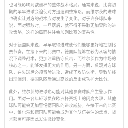
也可能影响到欧洲杯的整体战术格局。通常来说，比赛初
期的早早进球会迫使对方迅速调整策略，而维尔茨的进球
也确实让对方的战术应对发生了变化。对于许多球队来
说，面对强敌时，一旦落后，就不得不采取更加冒险的进
攻策略，这样的局面往往会加剧比赛的复杂性。
对于德国队来说，早早取得进球使他们能够更好地控制比
赛节奏。在接下来的比赛中，德国队能够在较为从容的情
况下调整战术，更加注重防守反击，而维尔茨作为中场的
核心之一，能够发挥更大的作用。另一方面，反观对方球
队，在失球后必须冒险进攻，造成了攻防失衡，导致防线
出现漏洞，德国队随后通过高效的反击成功扩大比分。
此外，维尔茨的进球也可能对其他参赛球队产生警示作
用。面对一名年轻球员在欧洲杯赛场上的闪亮表现，其他
球队可能会更加警惕德国队的进攻威胁。在接下来的比赛
中，维尔茨和德国队可能会成为其他队伍关注的焦点，战
术部署可能因此发生微妙变化。