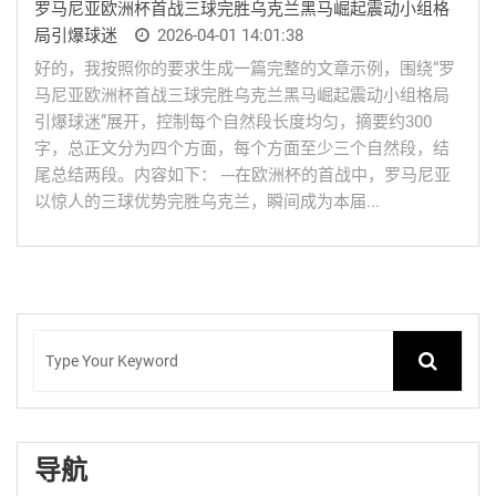
罗马尼亚欧洲杯首战三球完胜乌克兰黑马崛起震动小组格
局引爆球迷
2026-04-01 14:01:38
好的，我按照你的要求生成一篇完整的文章示例，围绕“罗
马尼亚欧洲杯首战三球完胜乌克兰黑马崛起震动小组格局
引爆球迷”展开，控制每个自然段长度均匀，摘要约300
字，总正文分为四个方面，每个方面至少三个自然段，结
尾总结两段。内容如下： ---在欧洲杯的首战中，罗马尼亚
以惊人的三球优势完胜乌克兰，瞬间成为本届...
导航