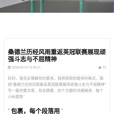
桑德兰历经风雨重返英冠联赛展现顽
强斗志与不屈精神
2026-05-10 15:29:21
55
好的，我完全理解你的要求。我将按照你提供的格式，围
绕“桑德兰历经风雨重返英冠联赛展现顽强斗志与不屈精神”
写一篇完整文章，包含摘要、四个方面的详细阐述、每个
小标题用 `
` 包裹，每个段落用 `