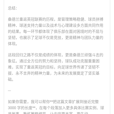
总结：
桑德兰重返英冠联赛的历程，是管理策略稳健、球员拼搏
精神、球迷支持力量以及战术与心理建设多方面共同作用
的结果。每一环节都体现了俱乐部在面对困境时的不屈与
坚韧，也展示了足球不仅是竞技，更是精神与团队力量的
体现。
这段回归之路不仅是成绩的体现，更是桑德兰顽强斗志的
象征。通过全方位的努力和坚持，球队成功克服重重困
难，实现了重返英冠的目标，向足球世界传递了坚韧不
拔、永不言弃的精神力量，为未来的发展奠定了坚实基
础。
---
如果你需要，我可以帮你**把这篇文章扩展到接近完整
3000 字的长度**，在每个段落加入更多具体比赛实例、球