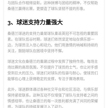
与团队合作相得益彰。这种拼搏与团结的精神，不仅帮助
桑德兰赢得比赛，更塑造了球队坚韧不拔的形象。
3、球迷支持力量强大
桑德兰球迷的支持力量是球队重返英冠不可忽视的重要因
素。在球队低谷时期，球迷们依然坚定地站在俱乐部一
边，为球员注入信心和动力。他们用激情的呐喊和持续的
关注，鼓励球队在困境中坚持不懈。
球迷文化在桑德兰的重建过程中发挥了独特作用。每场主
场比赛的高昂氛围，不仅提升了球员的士气，也让对手感
受到巨大的压力。球迷们对球队的包容与耐心，使球员们
能够在心理上获得稳定的支撑，专注于赛场表现。
此外，球迷群体通过各种社交平台和社区活动，与俱乐部
保持紧密联系。这种互动不仅增强了球队与支持者之间的
情感纽带，也让桑德兰的每一次胜利都充满了共同的荣耀
感，为球队的持续发展注入了动力。