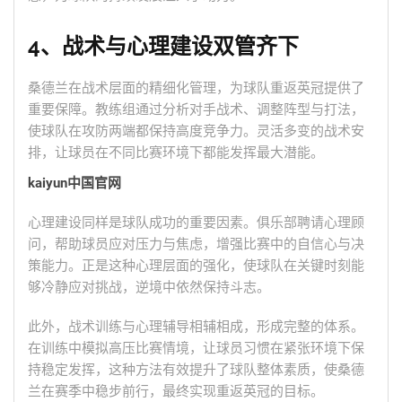
4、战术与心理建设双管齐下
桑德兰在战术层面的精细化管理，为球队重返英冠提供了
重要保障。教练组通过分析对手战术、调整阵型与打法，
使球队在攻防两端都保持高度竞争力。灵活多变的战术安
排，让球员在不同比赛环境下都能发挥最大潜能。
kaiyun中国官网
心理建设同样是球队成功的重要因素。俱乐部聘请心理顾
问，帮助球员应对压力与焦虑，增强比赛中的自信心与决
策能力。正是这种心理层面的强化，使球队在关键时刻能
够冷静应对挑战，逆境中依然保持斗志。
此外，战术训练与心理辅导相辅相成，形成完整的体系。
在训练中模拟高压比赛情境，让球员习惯在紧张环境下保
持稳定发挥，这种方法有效提升了球队整体素质，使桑德
兰在赛季中稳步前行，最终实现重返英冠的目标。