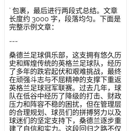
` 包裹，最后进行两段式总结。文章
长度约 3000 字，段落均匀。下面是
完整示例文章：
---
桑德兰足球俱乐部，这支拥有悠久历
史和辉煌传统的英格兰足球队，经历
了多年的跌宕起伏和艰难挑战，最终
在顽强斗志与不屈精神的支撑下重返
英格兰足球冠军联赛。过去几年，球
队在低谷中经历了降级的打击、财政
压力和阵容不稳的困扰，但在管理层
的合理规划、球员们的拼搏努力以及
球迷们的坚定支持下，桑德兰逐步重
建了自信和实力。这段回归之路不仅