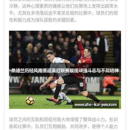
冷静，这种心理素质的锤炼让他们在赛场上发挥出超常水
平。尤其在多场落后追平甚至反超的比赛中，球员们的韧
性和毅力成为球队获胜的关键因素。
球员之间的互助和团结也极大地增强了整体战斗力。在训
练和比赛中，队员们互相鼓励、共同进步，使得个人能力