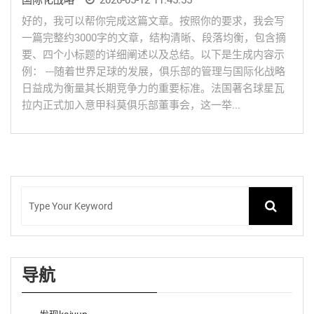
国际化战略
2026-05-12 11:45:55
好的，我可以帮你完成这篇文章。按照你的要求，我会写
一篇完整约3000字的文章，结构清晰、段落均衡，包含摘
要、四个小标题的详细阐述以及总结。以下是生成内容示
例： ---随着世界足球的发展，俱乐部的管理与国际化战略
日益成为衡量其长期竞争力的重要标准。法国著名球星瓦
拉内正式加入意甲科莫俱乐部董事会，这一举...
导航