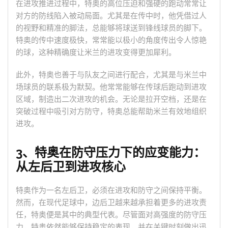
在进攻推进过程中，特奥的高位压迫和强硬的跑动常常让
对方的防线陷入被动局面。尤其是在传中时，他凭借过人
的视野和精准的脚法，总能够将球送到锋线球员的脚下。
特奥的传中速度极快，常常能以极小的角度传出令人惊艳
的球，这种精确度让米兰的进攻变得更加犀利。
此外，特奥也善于与队友之间进行配合，尤其是与米兰中
场球员的联系极为默契。他常常能够在传球后跑动到进攻
区域，制造出二次进攻的机会。无论是拉开空档，还是在
突破过程中吸引对方防守，特奥总能帮助米兰有效地组织
进攻。
3、特奥在防守压力下的应变能力：
从左后卫到进攻核心
特奥作为一名左后卫，必须在进攻和防守之间保持平衡。
然而，在现代足球中，边后卫越来越承担着更多的进攻责
任，特奥便是其中的典型代表。尽管面对高强度的防守压
力，特奥依然能够保持稳定的表现，并在关键时刻做出迅