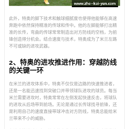
此外，特奥的脚下技术和触球细腻度也使得他能够在高速
奔跑中依然保持精准的传球和传中。他的左脚能够打出精
准的长传，弯曲的传球常常制造出对方防线的空档，为前
锋创造得分机会。结合速度与技术，特奥成为了米兰左路
不可或缺的进攻武器。
2、特奥的进攻推进作用：穿越防线
的关键一环
在米兰的进攻体系中，特奥不仅仅是边路的快速推进者，
还是一名能迅速找到突破口并带领球队进攻的球员。每当
米兰需要进攻时，特奥常常在左侧发起快速反击，将球队
的进攻从后场带到前场。无论是通过长传球找寻前锋，还
是利用自己的速度直接带球冲击对方防线，特奥总能给米
兰带来不小的威胁。