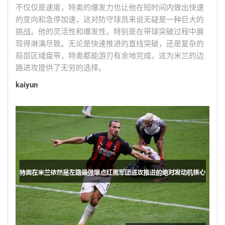
不仅仅是速度，特奥的爆发力也让他在短时间内做出快速
的变向和急停加速，这对防守球员来说无疑是一种巨大的
挑战。他的灵活性和爆发性，特别是在带球突破过程中展
现得淋漓尽致。无论是快速推进的直线突破，还是复杂的
局部区域盘带，特奥都能游刃有余地完成，这为米兰的边
路进攻提供了无穷的选择。
kaiyun