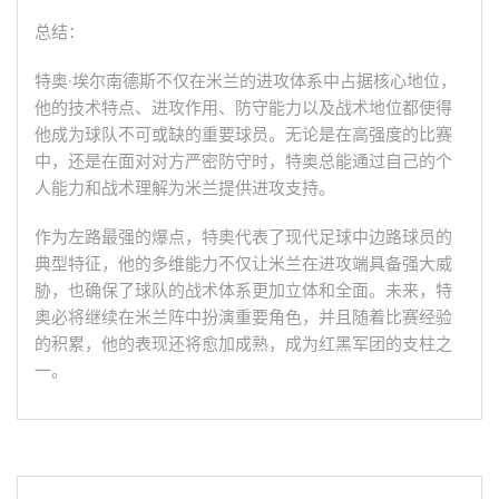
总结：
特奥·埃尔南德斯不仅在米兰的进攻体系中占据核心地位，
他的技术特点、进攻作用、防守能力以及战术地位都使得
他成为球队不可或缺的重要球员。无论是在高强度的比赛
中，还是在面对对方严密防守时，特奥总能通过自己的个
人能力和战术理解为米兰提供进攻支持。
作为左路最强的爆点，特奥代表了现代足球中边路球员的
典型特征，他的多维能力不仅让米兰在进攻端具备强大威
胁，也确保了球队的战术体系更加立体和全面。未来，特
奥必将继续在米兰阵中扮演重要角色，并且随着比赛经验
的积累，他的表现还将愈加成熟，成为红黑军团的支柱之
一。