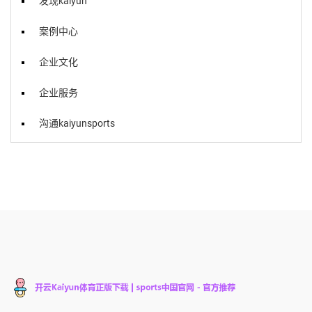
发现kaiyun
案例中心
企业文化
企业服务
沟通kaiyunsports