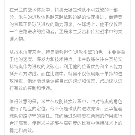
在米兰的战术体系中，特奥无疑是球队不可或缺的一部
分。米兰的进攻体系越来越依赖边路的快速推进，而特奥
的表现正是球队进攻的动力源泉。在球场上，他不仅仅是
一个左路进攻的推动者，更是米兰反击和传控战术中的关
键人物。
从战术角度来看，特奥能够担任“进攻引擎”角色，主要得益
于他的速度、爆发力和技术特点。米兰教练往往在赛前安
排特奥作为进攻的突破点，利用他的位置优势和个人能力
撕开对方防线。而在比赛中，特奥不仅仅局限于单纯的进
攻推进，他还能灵活调整自己的跑动和位置，帮助球队进
行有效的控制和传递。
值得注意的是，米兰在攻防转换过程中，也对特奥的角色
进行了相应的定位。他不仅是球队的进攻先锋，还承担着
球队边路防守的重任。教练通过对特奥在两端的作用进行
合理部署，使得米兰能够在高强度的比赛中保持战术上的
稳定和高效。