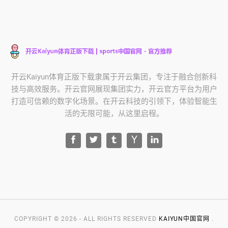
开云Kaiyun体育正版下载隶属于开云集团，专注于融合创新科
技与高效服务。开云官网展现集团实力，开云官方平台为用户
打造可信赖的数字化场景。在开云科技的引领下，体验智能生
活的无限可能，从这里启程。
COPYRIGHT © 2026 - ALL RIGHTS RESERVED
KAIYUN中国官网
.