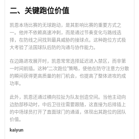
二、关键跑位价值
凯恩本场比赛的无球跑动，是其影响比赛的重要方式之
一。他并不依赖高速冲刺，而是通过节奏变化与路线选
择，在防线之间找到最具威胁的接球点。这种跑位方式极
大考验了法国球队后防的沟通与协作能力。
在边路进攻展开时，凯恩常常选择延迟进入禁区，而非第
一时间前插。这种“二次跑位”策略，使他在防守注意力分散
的瞬间获得更高质量的射门机会，也提高了整体进攻的成
功率。
此外，凯恩还通过横向拉扯为队友创造空间。当他主动向
边肋部移动时，中后卫往往需要跟随，这直接为后排插上
的中场球员打开了直面球门的通道，体现出其跑位的团队
价值。
kaiyun