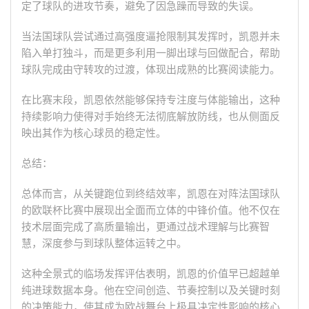
定了球队的进攻节奏，避免了因急躁而导致的失误。
当法国球队尝试通过高强度逼抢限制其发挥时，凯恩并未
陷入单打独斗，而是更多利用一脚出球与回做配合，帮助
球队完成由守转攻的过渡，体现出成熟的比赛阅读能力。
在比赛末段，凯恩依然能够保持专注度与体能输出，这种
持续影响力使得对手始终无法彻底解放防线，也从侧面反
映出其作为核心球员的稳定性。
总结：
总体而言，从关键跑位到终结效率，凯恩在对阵法国球队
的欧联杯比赛中展现出全面而立体的中锋价值。他不仅在
技术层面完成了高质量输出，更通过战术理解与比赛智
慧，深度参与到球队整体运转之中。
这种全景式的临场发挥评估表明，凯恩的价值早已超越单
纯进球数据本身。他在空间创造、节奏控制以及关键时刻
的决策能力，使其成为欧战舞台上极具决定性影响的核心