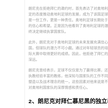
朗尼克在拒绝拜仁的邀约时，首先表达了对奥地利
定的态度推动奥地利足球的发展，成为了该国足球
是一份工作，更是一种责任。奥地利足球长期处于
的信心和希望。正是因为他看到了奥地利足球的潜
终决定继续执掌国家队。
此外，朗尼克对于奥地利足球的未来发展充满信心
国，但球队的潜力不可小觑。通过对年轻球员的培
际大赛中取得更好的成绩。因此，他拒绝了拜仁的
深远。
朗尼克曾经表示，足球不仅仅是为了赢得比赛，还
执教经验丰富的教练，他深知与国家队的工作不同
塑造以及战术理念的统一，这些因素对他来说是不
对奥地利国家队的深厚情感和责任心。
2、朗尼克对拜仁慕尼黑的独立