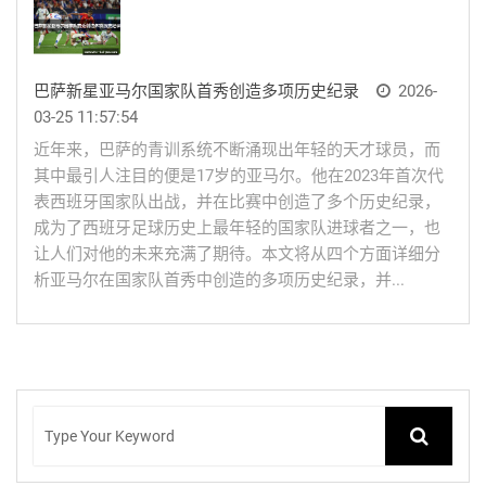
巴萨新星亚马尔国家队首秀创造多项历史纪录
2026-
03-25 11:57:54
近年来，巴萨的青训系统不断涌现出年轻的天才球员，而
其中最引人注目的便是17岁的亚马尔。他在2023年首次代
表西班牙国家队出战，并在比赛中创造了多个历史纪录，
成为了西班牙足球历史上最年轻的国家队进球者之一，也
让人们对他的未来充满了期待。本文将从四个方面详细分
析亚马尔在国家队首秀中创造的多项历史纪录，并...