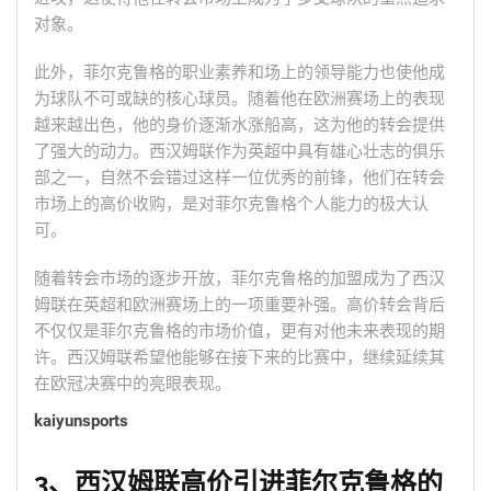
对象。
此外，菲尔克鲁格的职业素养和场上的领导能力也使他成
为球队不可或缺的核心球员。随着他在欧洲赛场上的表现
越来越出色，他的身价逐渐水涨船高，这为他的转会提供
了强大的动力。西汉姆联作为英超中具有雄心壮志的俱乐
部之一，自然不会错过这样一位优秀的前锋，他们在转会
市场上的高价收购，是对菲尔克鲁格个人能力的极大认
可。
随着转会市场的逐步开放，菲尔克鲁格的加盟成为了西汉
姆联在英超和欧洲赛场上的一项重要补强。高价转会背后
不仅仅是菲尔克鲁格的市场价值，更有对他未来表现的期
许。西汉姆联希望他能够在接下来的比赛中，继续延续其
在欧冠决赛中的亮眼表现。
kaiyunsports
3、西汉姆联高价引进菲尔克鲁格的