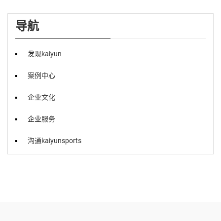
导航
发现kaiyun
案例中心
企业文化
企业服务
沟通kaiyunsports