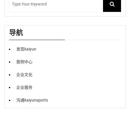
导航
发现kaiyun
案例中心
企业文化
企业服务
沟通kaiyunsports