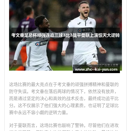
这场比赛的最大亮点在于考文垂的顽强拼搏精神和曼联的
防守失误。考文垂在落后两球的情况下，依然没有放弃，
而是通过坚定的决心和高效的战术反击，最终成功追平比
分。这不仅展示了他们强大的心理素质，也证明了足球比
赛中永远不容小觑的逆转力量。
对于曼联而言，这场比赛也敲响了警钟。尽管他们在进攻