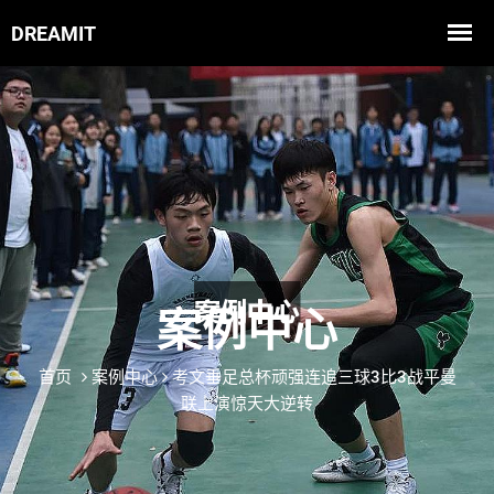
案例中心
首页
案例中心
考文垂足总杯顽强连追三球3比3战平曼
联上演惊天大逆转