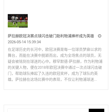
萨拉赫欧冠决赛点球闪击破门助利物浦捧杯成为英雄
2026-05-14 15:39:34
在足球历史的长河中，欧冠决赛是每一位球员梦寐以求的
舞台，而能在决赛中脱颖而出，成为全场焦点的球员，无
疑会被铭刻在球迷的心中。穆罕默德·萨拉赫，作为利物浦
的关键人物，便在2018年欧冠决赛中通过一次点球闪击破
门，帮助球队捧起了久违的欧冠奖杯，成为了球队的英
雄。萨拉赫在这场比赛中的表现，不仅让利物浦球迷...