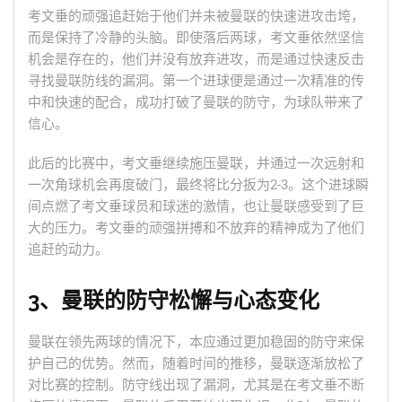
考文垂的顽强追赶始于他们并未被曼联的快速进攻击垮，
而是保持了冷静的头脑。即使落后两球，考文垂依然坚信
机会是存在的，他们并没有放弃进攻，而是通过快速反击
寻找曼联防线的漏洞。第一个进球便是通过一次精准的传
中和快速的配合，成功打破了曼联的防守，为球队带来了
信心。
此后的比赛中，考文垂继续施压曼联，并通过一次远射和
一次角球机会再度破门，最终将比分扳为2-3。这个进球瞬
间点燃了考文垂球员和球迷的激情，也让曼联感受到了巨
大的压力。考文垂的顽强拼搏和不放弃的精神成为了他们
追赶的动力。
3、曼联的防守松懈与心态变化
曼联在领先两球的情况下，本应通过更加稳固的防守来保
护自己的优势。然而，随着时间的推移，曼联逐渐放松了
对比赛的控制。防守线出现了漏洞，尤其是在考文垂不断