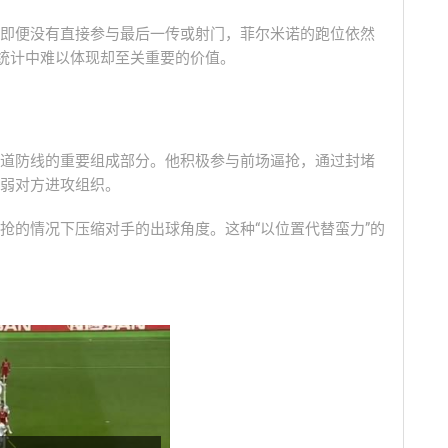
即便没有直接参与最后一传或射门，菲尔米诺的跑位依然
据统计中难以体现却至关重要的价值。
道防线的重要组成部分。他积极参与前场逼抢，通过封堵
弱对方进攻组织。
抢的情况下压缩对手的出球角度。这种“以位置代替蛮力”的