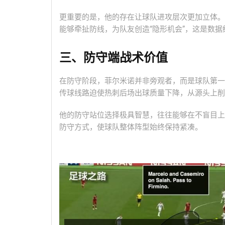
更重要的是，他的存在让球队进攻层次更加立体。
能够牵扯防线，为队友创造“隐形机会”，这是数
三、防守端战术价值
在防守阶段，菲尔米诺并非旁观者，而是球队第一
传球线路迫使热刺后场出球质量下降，从源头上削
他的防守站位选择极具智慧，往往能够在不盲目上
防守方式，使球队整体阵型始终保持紧凑。