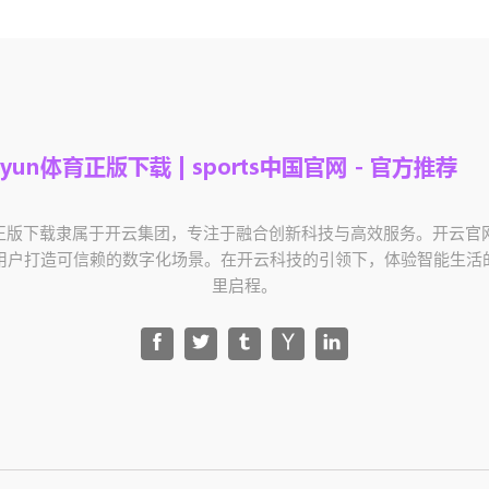
体育正版下载隶属于开云集团，专注于融合创新科技与高效服务。开云
用户打造可信赖的数字化场景。在开云科技的引领下，体验智能生活
里启程。