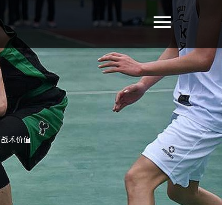
析战术价值