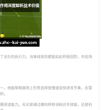
了全队的执行力。当锋线球员都能如此积极回防，中后场
一。他能够根据场上形势选择放慢或加快进攻节奏，在需
织。
赛阅读能力。无论是通过横向转移消耗对手体能，还是利