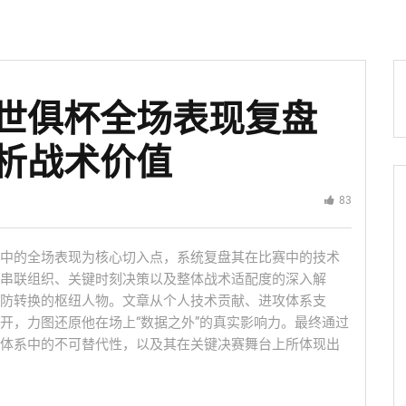
世俱杯全场表现复盘
析战术价值
83
中的全场表现为核心切入点，系统复盘其在比赛中的技术
串联组织、关键时刻决策以及整体战术适配度的深入解
防转换的枢纽人物。文章从个人技术贡献、进攻体系支
开，力图还原他在场上“数据之外”的真实影响力。最终通过
体系中的不可替代性，以及其在关键决赛舞台上所体现出